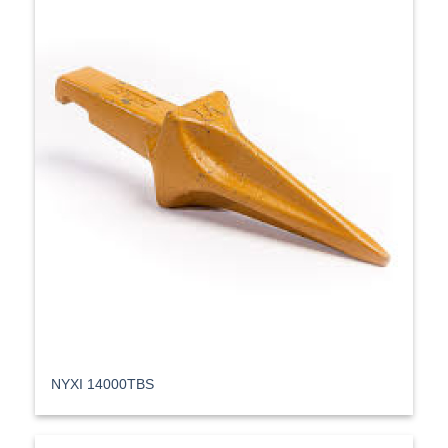
ΝΥΧΙ 14000TBS