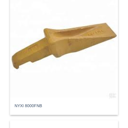
ΝΥΧΙ 8000FNB