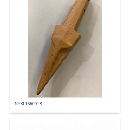
ΝΥΧΙ 15500TS