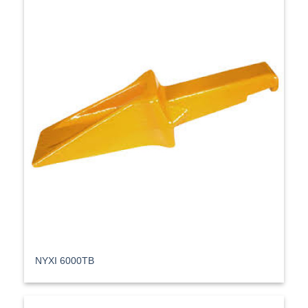
ΝΥΧΙ 6000TB