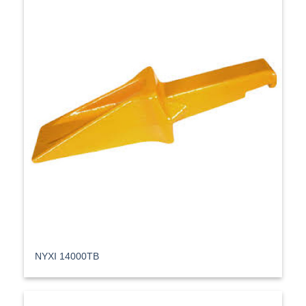
ΝΥΧΙ 14000TB