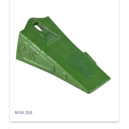
ΝΥΧΙ 25S