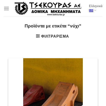
Μετάβαση
Ελληνικά
στο
περιεχόμενο
Προϊόντα με ετικέτα “νύχι”
ΦΙΛΤΡΆΡΙΣΜΑ