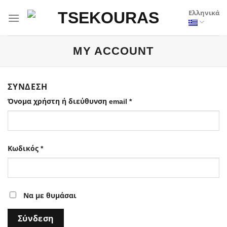
Μετάβαση
Ελληνικά
στο
περιεχόμενο
MY ACCOUNT
ΣΎΝΔΕΣΗ
Απαιτείται
Όνομα χρήστη ή διεύθυνση email
*
Απαιτείται
Κωδικός
*
Να με θυμάσαι
Σύνδεση