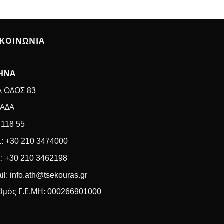
ΙΚΟΙΝΩΝΙΑ
ΗΝΑ
Α ΟΔΟΣ 83
ΑΔΑ
 118 55
.: +30 210 3474000
: +30 210 3462198
il: info.ath@tsekouras.gr
θμός Γ.Ε.MH: 000266901000