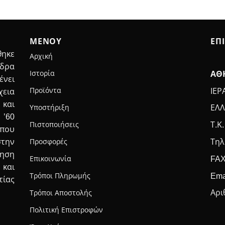
ΜΕΝΟΥ
ΕΠ
ηκε
Αρχική
έδρα
Ιστορία
ΑΘ
ένει
Προϊόντα
ΙΕΡ
χεια
 και
Υποστήριξη
ΕΛΛ
 ’60
Πιστοποιήσεις
Τ.Κ.
που
Τηλ
στην
Προσφορές
τηση
FAX
Επικοινωνία
 και
Ema
Τρόποι Πληρωμής
τίας
Αρι
Τρόποι Αποστολής
Πολιτική Επιστροφών