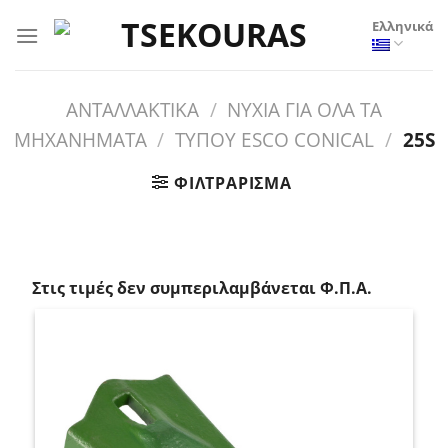
Μετάβαση
Ελληνικά
στο
περιεχόμενο
ΑΝΤΑΛΛΑΚΤΙΚΑ
/
ΝΥΧΙΑ ΓΙΑ ΟΛΑ ΤΑ
ΜΗΧΑΝΗΜΑΤΑ
/
ΤΥΠΟΥ ESCO CONICAL
/
25S
ΦΙΛΤΡΆΡΙΣΜΑ
_
Στις τιμές δεν συμπεριλαμβάνεται Φ.Π.Α.