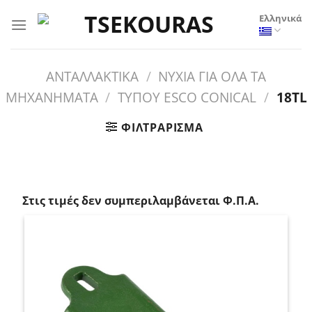
Μετάβαση
Ελληνικά
στο
περιεχόμενο
ΑΝΤΑΛΛΑΚΤΙΚΑ
/
ΝΥΧΙΑ ΓΙΑ ΟΛΑ ΤΑ
ΜΗΧΑΝΗΜΑΤΑ
/
ΤΥΠΟΥ ESCO CONICAL
/
18TL
ΦΙΛΤΡΆΡΙΣΜΑ
_
Στις τιμές δεν συμπεριλαμβάνεται Φ.Π.Α.