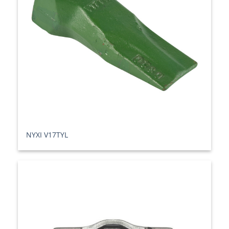
ΝΥΧΙ V17TYL