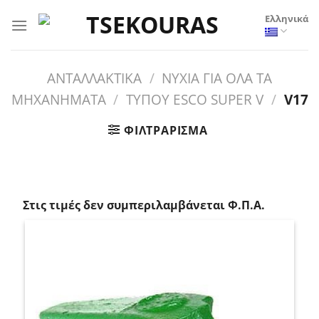
Μετάβαση
Ελληνικά
στο
περιεχόμενο
ΑΝΤΑΛΛΑΚΤΙΚΑ
/
ΝΥΧΙΑ ΓΙΑ ΟΛΑ ΤΑ
ΜΗΧΑΝΗΜΑΤΑ
/
ΤΥΠΟΥ ESCO SUPER V
/
V17
ΦΙΛΤΡΆΡΙΣΜΑ
_
Στις τιμές δεν συμπεριλαμβάνεται Φ.Π.Α.