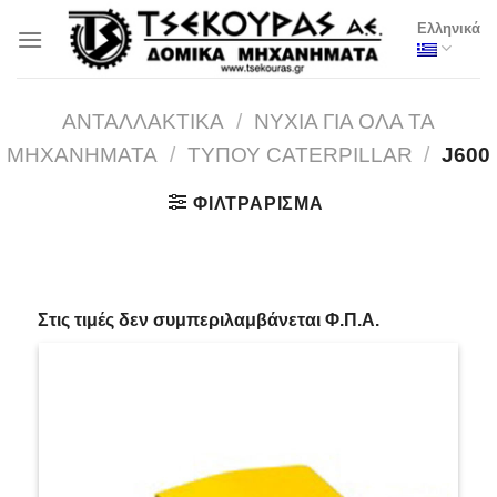
Μετάβαση
Ελληνικά
στο
περιεχόμενο
ΑΝΤΑΛΛΑΚΤΙΚΑ
/
ΝΥΧΙΑ ΓΙΑ ΟΛΑ ΤΑ
ΜΗΧΑΝΗΜΑΤΑ
/
ΤΥΠΟΥ CATERPILLAR
/
J600
ΦΙΛΤΡΆΡΙΣΜΑ
_
Στις τιμές δεν συμπεριλαμβάνεται Φ.Π.Α.