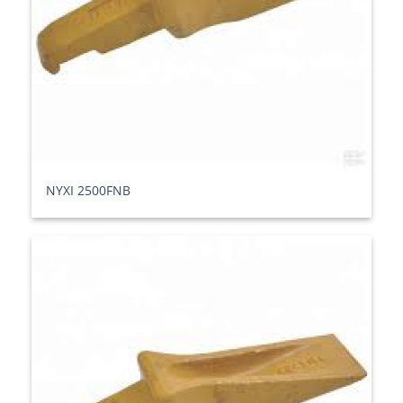
ΝΥΧΙ 2500FNB