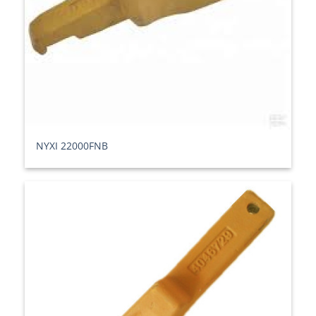
ΝΥΧΙ 22000FNB