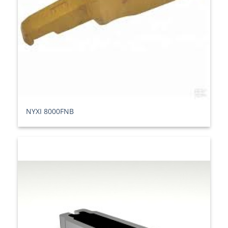
ΝΥΧΙ 8000FNB