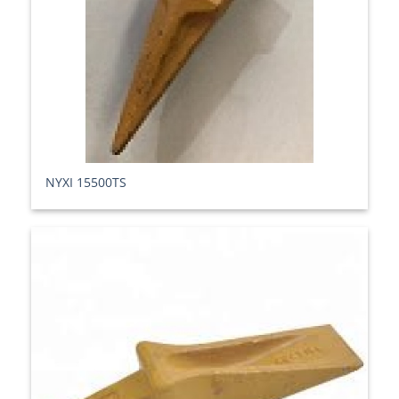
ΝΥΧΙ 15500TS