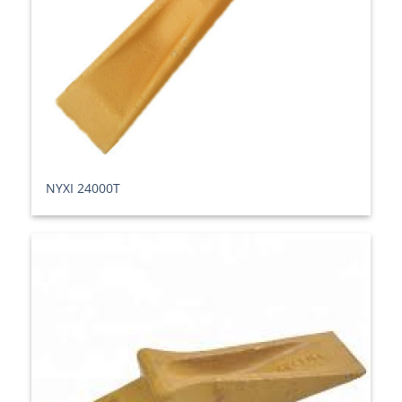
ΝΥΧΙ 24000T