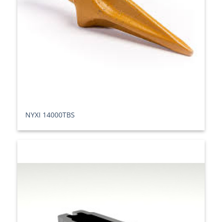
ΝΥΧΙ 14000TBS