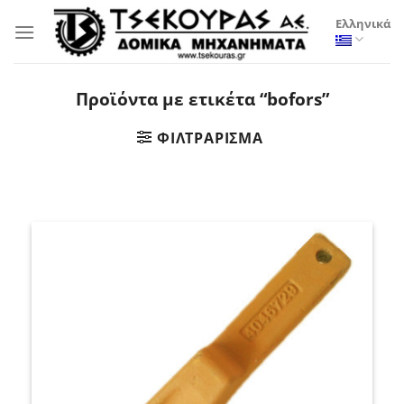
Μετάβαση
Ελληνικά
στο
περιεχόμενο
Προϊόντα με ετικέτα “bofors”
ΦΙΛΤΡΆΡΙΣΜΑ