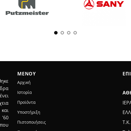
ΜΕΝΟΥ
ΕΠ
ηκε
Αρχική
έδρα
ΑΘ
Ιστορία
ένει
ΙΕΡ
Προϊόντα
χεια
 και
ΕΛΛ
Υποστήριξη
 ’60
Τ.Κ
Πιστοποιήσεις
που