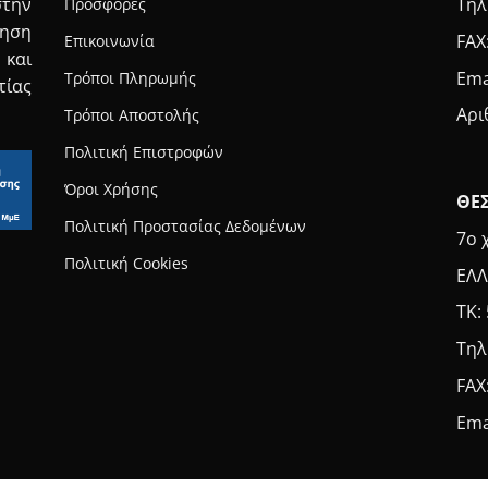
Τηλ
στην
Προσφορές
τηση
FAX
Επικοινωνία
 και
Ema
Τρόποι Πληρωμής
τίας
Αρι
Τρόποι Αποστολής
Πολιτική Επιστροφών
Όροι Χρήσης
ΘΕ
Πολιτική Προστασίας Δεδομένων
7ο 
Πολιτική Cookies
ΕΛΛ
ΤΚ:
Τηλ
FAX
Ema