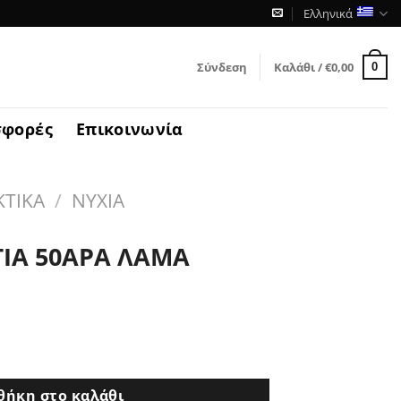
Ελληνικά
Σύνδεση
Καλάθι /
€
0,00
0
σφορές
Επικοινωνία
ΚΤΙΚΑ
/
ΝΥΧΙΑ
ΓΙΑ 50ΑΡΑ ΛΑΜΑ
ΜΑ ποσότητα
θήκη στο καλάθι