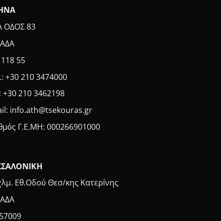
ΗΝΑ
Α ΟΔΟΣ 83
ΑΔΑ
. 118 55
.: +30 210 3474000
: +30 210 3462198
il: info.ath@tsekouras.gr
θμός Γ.Ε.MH: 000266901000
ΣΣΑΛΟΝΙΚΗ
χλμ. Εθ.Οδού Θεσ/κης Κατερίνης
ΑΔΑ
 57009