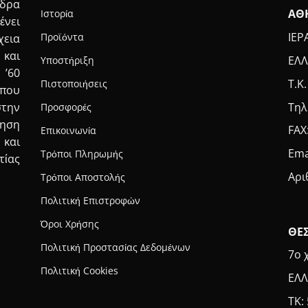
έδρα
ΑΘ
Ιστορία
ένει
ΙΕΡ
Προϊόντα
χεια
 και
ΕΛΛ
Υποστήριξη
 ’60
Τ.Κ
Πιστοποιήσεις
που
Τηλ
στην
Προσφορές
τηση
FAX
Επικοινωνία
 και
Ema
Τρόποι Πληρωμής
τίας
Αρι
Τρόποι Αποστολής
Πολιτική Επιστροφών
Όροι Χρήσης
ΘΕ
Πολιτική Προστασίας Δεδομένων
7ο 
Πολιτική Cookies
ΕΛΛ
ΤΚ: