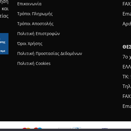
τηση
FAX
Επικοινωνία
 και
Ema
Τρόποι Πληρωμής
τίας
Αρι
Τρόποι Αποστολής
Πολιτική Επιστροφών
Όροι Χρήσης
ΘΕ
Πολιτική Προστασίας Δεδομένων
7ο 
Πολιτική Cookies
ΕΛΛ
ΤΚ:
Τηλ
FAX
Ema