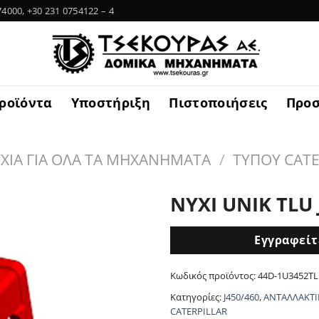
74000, +30 231 0754122 – 4
ροϊόντα
Υποστήριξη
Πιστοποιήσεις
Προ
ΧΙΑ ΓΙΑ ΟΛΑ ΤΑ ΜΗΧΑΝΗΜΑΤΑ
/
ΤΥΠΟΥ CATE
ΝΥΧΙ UNIK TLU 
Εγγραφείτε
Κωδικός προϊόντος:
44D-1U3452T
Κατηγορίες:
J450/460
,
ΑΝΤΑΛΛΑΚΤΙ
CATERPILLAR