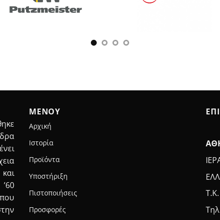
ΜΕΝΟΥ
ΕΠ
ηκε
Αρχική
έδρα
ΑΘ
Ιστορία
ένει
ΙΕΡ
Προϊόντα
χεια
 και
ΕΛΛ
Υποστήριξη
 ’60
Τ.Κ
Πιστοποιήσεις
που
Τηλ
στην
Προσφορές