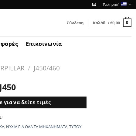
Ελληνικά
Σύνδεση
Καλάθι /
€
0,00
0
σφορές
Επικοινωνία
RPILLAR
/
J450/460
J450
 για να δείτε τιμές
LU
ΚΑ
,
ΝΥΧΙΑ ΓΙΑ ΟΛΑ ΤΑ ΜΗΧΑΝΗΜΑΤΑ
,
ΤΥΠΟΥ