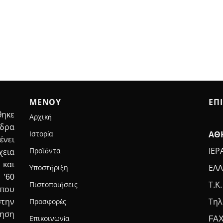
ΜΕΝΟΥ
ΕΠ
ηκε
Αρχική
έδρα
Ιστορία
ΑΘ
ένει
Προϊόντα
ΙΕΡ
χεια
 και
Υποστήριξη
ΕΛΛ
 ’60
Πιστοποιήσεις
Τ.Κ.
που
Τηλ
στην
Προσφορές
τηση
FAX
Επικοινωνία