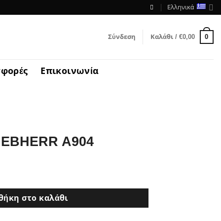
Ελληνικά
0
Σύνδεση
Καλάθι /
€
0,00
φορές
Επικοινωνία
IEBHERR A904
θήκη στο καλάθι