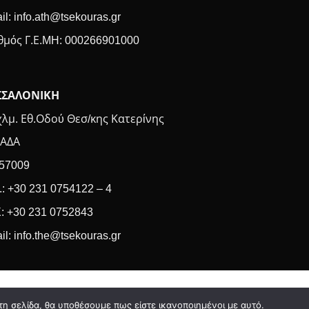
il: info.ath@tsekouras.gr
θμός Γ.Ε.MH: 000266901000
ΣΣΑΛΟΝΙΚΗ
χλμ. Εθ.Οδού Θεσ/κης Κατερίνης
ΑΔΑ
 57009
.: +30 231 0754122 – 4
: +30 231 0752843
il: info.the@tsekouras.gr
τη σελίδα, θα υποθέσουμε πως είστε ικανοποιημένοι με αυτό.