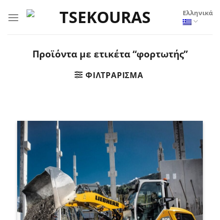
Μετάβαση
Ελληνικά
στο
περιεχόμενο
Προϊόντα με ετικέτα “φορτωτής”
ΦΙΛΤΡΆΡΙΣΜΑ