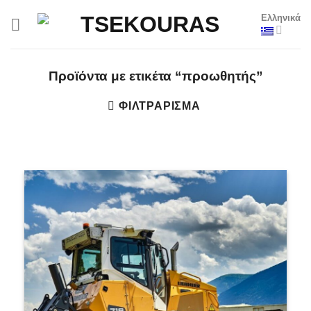
Μετάβαση
Ελληνικά
στο
περιεχόμενο
Προϊόντα με ετικέτα “προωθητής”
ΦΙΛΤΡΆΡΙΣΜΑ