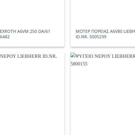
EXROTH A6VM 250 DA/61
ΜΟΤΕΡ ΠΟΡΕΙΑΣ A6V80 LIEB
06482
ID.NR. 5005239