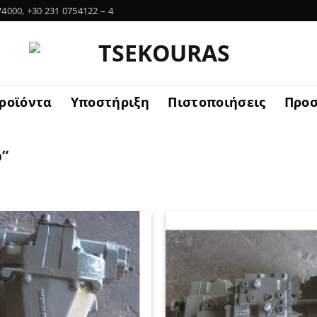
74000, +30 231 0754122 – 4
ροϊόντα
Υποστήριξη
Πιστοποιήσεις
Προ
ο”