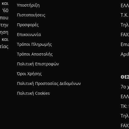
 και
ΕΛΛ
Υποστήριξη
 ’60
Τ.Κ
Πιστοποιήσεις
που
Τηλ
στην
Προσφορές
τηση
FAX
Επικοινωνία
 και
Ema
Τρόποι Πληρωμής
τίας
Αρι
Τρόποι Αποστολής
Πολιτική Επιστροφών
Όροι Χρήσης
ΘΕ
Πολιτική Προστασίας Δεδομένων
7ο 
Πολιτική Cookies
ΕΛΛ
ΤΚ:
Τηλ
FAX