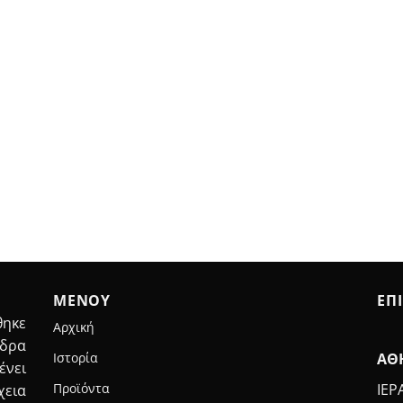
ΜΕΝΟΥ
ΕΠ
ηκε
Αρχική
έδρα
ΑΘ
Ιστορία
ένει
ΙΕΡ
Προϊόντα
χεια