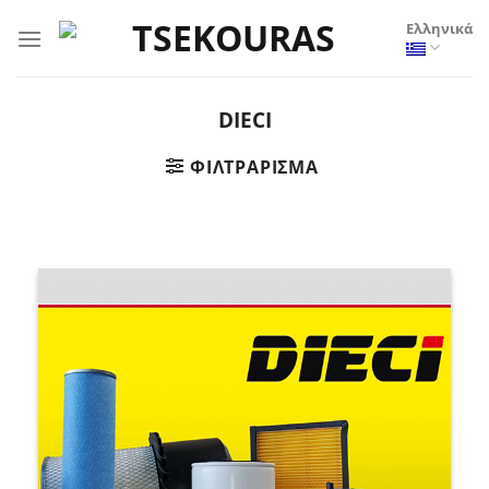
Μετάβαση
Ελληνικά
στο
περιεχόμενο
DIECI
ΦΙΛΤΡΆΡΙΣΜΑ